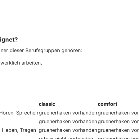
eignet?
einer dieser Berufsgruppen gehören:
werklich arbeiten,
classic
comfort
 Hören, Sprechen
gruenerhaken
vorhanden
gruenerhaken
vo
gruenerhaken
vorhanden
gruenerhaken
vo
, Heben, Tragen
gruenerhaken
vorhanden
gruenerhaken
vo
rotesx
nicht vorhanden
gruenerhaken
vo