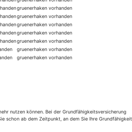
rhanden
gruenerhaken
vorhanden
rhanden
gruenerhaken
vorhanden
rhanden
gruenerhaken
vorhanden
rhanden
gruenerhaken
vorhanden
rhanden
gruenerhaken
vorhanden
handen
gruenerhaken
vorhanden
handen
gruenerhaken
vorhanden
t mehr nutzen können. Bei der Grundfähigkeitsversicherung
e schon ab dem Zeitpunkt, an dem Sie Ihre Grundfähigkeit