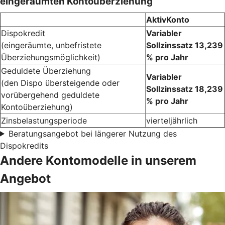
eingeräumten Kontoüberziehung
AktivKonto
Dispokredit
Variabler
(eingeräumte, unbefristete
Sollzinssatz 13,239
Überziehungsmöglichkeit)
% pro Jahr
Geduldete Überziehung
Variabler
(den Dispo übersteigende oder
Sollzinssatz 18,239
vorübergehend geduldete
% pro Jahr
Kontoüberziehung)
Zinsbelastungsperiode
vierteljährlich
Beratungsangebot bei längerer Nutzung des
Dispokredits
Andere Kontomodelle in unserem
Angebot