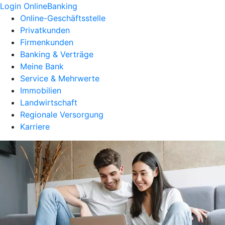
Login OnlineBanking
Online-Geschäftsstelle
Privatkunden
Firmenkunden
Banking & Verträge
Meine Bank
Service & Mehrwerte
Immobilien
Landwirtschaft
Regionale Versorgung
Karriere