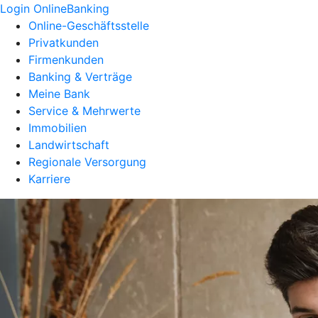
Login OnlineBanking
Online-Geschäftsstelle
Privatkunden
Firmenkunden
Banking & Verträge
Meine Bank
Service & Mehrwerte
Immobilien
Landwirtschaft
Regionale Versorgung
Karriere